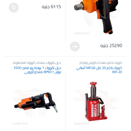
6115
جنيه
25290
جنيه
كوريك باكم
,
معدات الورش ومراكز
دريل بالهواء
,
معدات الهواء المضغوط
,
الخدمة
,
معدات هيدروليك
معدات الورش ومراكز الخدمة
كوريك باكم 20 طن MEGA أسباني
دريل بالهواء 1 بوصة زور قصير 3500
BR-20
نيوتن BP901 باهكو أوروبي