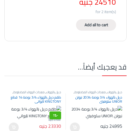
24510
جنيه
for
2
item(s)
Add all to cart
قد يعجبك أيضاً…
دريل بالهواء
,
معدات الهواء المضغوط
,
دريل بالهواء
,
معدات الهواء المضغوط
,
معدات الورش ومراكز الخدمة
معدات الورش ومراكز الخدمة
دريل بالهواء 3/4 بوصة 2034 نيوتن
طقم دريل بالهواء 3/4 بوصة 14 قطع
UNIOR سلوفيني
KINGTONY تايواني
1%
-
23580
جنيه
24995
جنيه
23330
جنيه