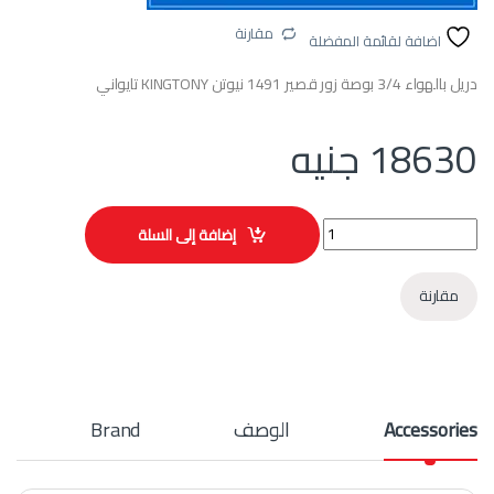
مقارنة
اضافة لقائمة المفضلة
دريل بالهواء 3/4 بوصة زور قصير 1491 نيوتن KINGTONY تايواني
18630
جنيه
دريل بالهواء 3/4 بوصة زور قصير 1491 نيوتن KINGTONY تايواني quantity
إضافة إلى السلة
مقارنة
Accessories
الوصف
Brand