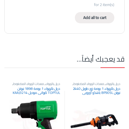
for
2
item(s)
Add all to cart
قد يعجبك أيضاً…
دريل بالهواء
,
معدات الهواء المضغوط
,
دريل بالهواء
,
معدات الهواء المضغوط
,
معدات الورش ومراكز الخدمة
معدات الورش ومراكز الخدمة
دريل بالهواء 1 بوصة زور طويل 2440
دريل بالهواء 1 بوصة 1898 نيوتن
نيوتن BP905L باهكو أوروبي
TOPTUL تايواني موديل KAAJ3214