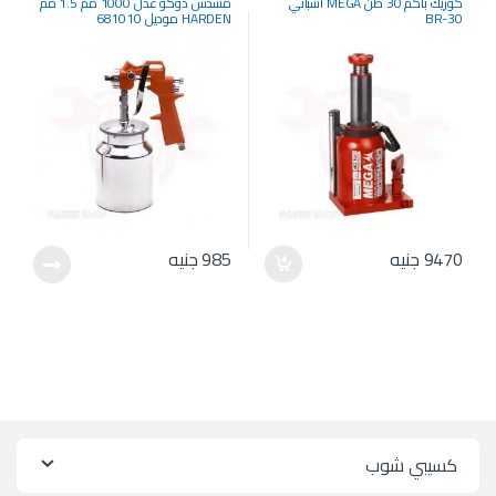
كوريك باكم 30 طن MEGA أسباني
مسدس دوكو عدل 1000 مم 1.5 مم
BR-30
HARDEN موديل 681010
9470
جنيه
985
جنيه
كسيبي شوب