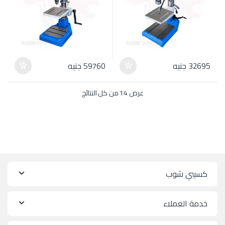
32695
جنيه
59760
جنيه
عرض ⁦14⁩ من كل النتائج
كسيبي شوب
خدمة العملاء