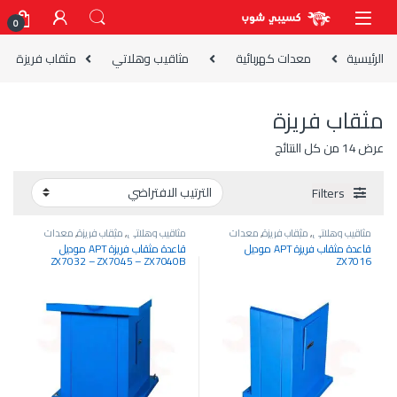
Skip to navigatio
Skip to conten
0
الرئيسية
معدات كهربائية
مثاقيب وهلاتي
مثقاب فريزة
مثقاب فريزة
عرض ⁦14⁩ من كل النتائج
Filters
مثاقيب وهلاتي
,
مثقاب فريزة
,
معدات
مثاقيب وهلاتي
,
مثقاب فريزة
,
معدات
كهربائية
,
معدات وآلات صناعية
كهربائية
,
معدات وآلات صناعية
قاعدة مثقاب فريزة APT موديل
قاعدة مثقاب فريزة APT موديل
ZX7032 – ZX7045 – ZX7040B
ZX7016