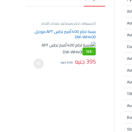
Ad
Au
إكسسوارات لحام وسمكرة
,
معدات اللحام
إكسسوارات ل
والسمكرة
والسمكرة
بنسة لحام 400 أمبير نحاس APT موديل
Aut
DW-WH400
موديل DW-WH300-2
34%
-
165
جني
Da
14%
-
Au
395
جنيه
460
جنيه
Aut
Aut
Til
Au
Ba
St