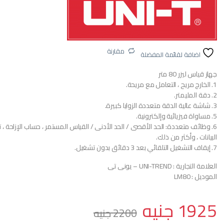
مقارنة
اضافة لقائمة المفضلة
جهاز قياس ليزر 80 متر
1. الخارج مريح ، التعامل مع مريحة.
2. دقة المليمتر.
3. شاشة عالية الدقة متعددة الزوايا كبيرة.
5. مساواة فيزيائية وإلكترونية.
6. وظائف متعددة: الحد الأقصى / الحد الأدنى / القياس المستمر ، حساب الإزاحة ، 
البيانات ، وأكثر من ذلك.
7. إيقاف التشغيل التلقائي بعد 3 دقائق بدون تشغيل.
العلامة التجارية : UNI-TREND – يونى تى
الموديل : LM80
1925
جنيه
2200
جنيه