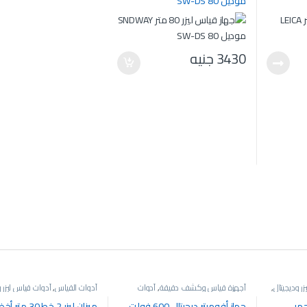
موديل SW-DS 80
3430
جنيه
ر وديجيتال
,
أجهزة قياس وكشف دقيقة
,
أدوات
أدوات القياس
,
أدوات قياس ليزر و
القياس
,
جهاز أفوميتر
ميزان ليزر
3 متر أحمر
جهاز أفوميتر ديجيتال 600 فولت
ميزان ليزر 2 خط 30 متر 