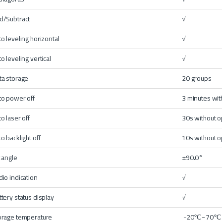
d/Subtract
√
to leveling horizontal
√
o leveling vertical
√
ta storage
20 groups
to power off
3 minutes wit
o laser off
30s without o
o backlight off
10s without o
t angle
±90.0°
dio indication
√
ttery status display
√
orage temperature
-20℃~70℃