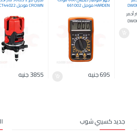
HARDEN موديل 661002
CROWN موديل CT44022
695
جنيه
3855
جنيه
جديد كسيبي شوب
ال