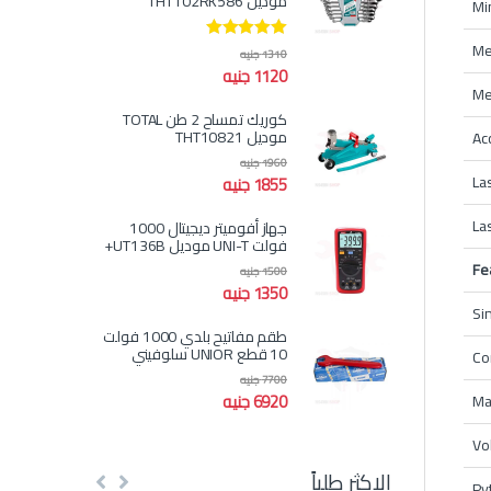
موديل THT102RK586
Min
Me
تم التقييم
1310
جنيه
5.00
من 5
1120
جنيه
Me
كوريك تمساح 2 طن TOTAL
موديل THT10821
Ac
1960
جنيه
La
1855
جنيه
La
جهاز أفوميتر ديجيتال 1000
فولت UNI-T موديل UT136B+
Fe
1500
جنيه
1350
جنيه
Si
طقم مفاتيح بلدي 1000 فولت
10 قطع UNIOR سلوفيني
Co
7700
جنيه
6920
جنيه
Ma
Vo
الاكثر طلباً
Py