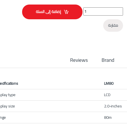
جهاز قياس ليزر 80 متر UNI-T موديل LM80 quantity
إضافة إلى السلة
مقارنة
Reviews
Brand
ecifications
LM80
splay type
LCD
splay size
2.0-inches
nge
80m