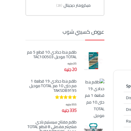
ميكرومتر ديجيتال
(28)
عروض كسيبي شوب
طقم بنط حدادي 10 قطع 5 مم
TOTAL موديل TAC100503
25
جنيه
20
جنيه
طقم بنط حدادي 19 قطعة 1
مم حتى 10 مم TOTAL موديل
Sp
TAKSDB9195
Di
تم التقييم
355
جنيه
5.00
من 5
Di
335
جنيه
Ra
طقم مفتاح سيستيم بلدي
مشرشر مفصلي 8 قطع TOTAL