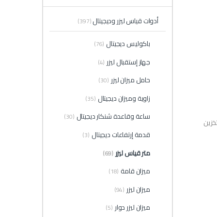
أدوات قياس ليزر وديجيتال
(397)
باكوليس ديجيتال
(76)
جهاز إستقبال ليزر
(4)
حامل ميزان ليزر
(30)
زاوية وميزان ديجيتال
(35)
ساعة وقاعدة شنكار ديجيتال
(30)
تخزين
قدمة إرتفاعات ديجيتال
(3)
متر قياس ليزر
(69)
ميزان قامة
(18)
ميزان ليزر
(94)
ميزان ليزر دوار
(5)