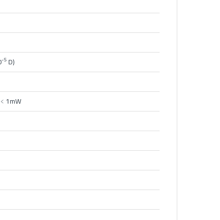
-5
0
D)
, ﹤1mW