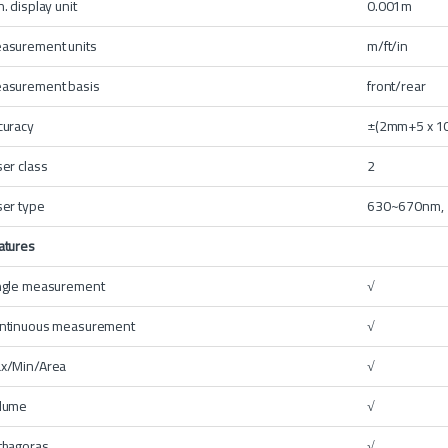
. display unit
0.001m
asurement units
m/ft/in
asurement basis
front/rear
curacy
±(2mm+5 x 1
ser class
2
ser type
630~670nm
atures
ngle measurement
√
ntinuous measurement
√
x/Min/Area
√
lume
√
thagoras
√