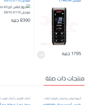
موديل CT44034
موديل DISTO D110
8390
جنيه
1795
جنيه
منتجات ذات صلة
أجهزة قياس وكشف دقيقة
,
أدوات
أدوات القياس
,
أدوات قياس ليز
القياس
,
جهاز كلامب أمبير
ميزان ليزر
كلامب أمبير ديجيتال HARDEN
ميزان ليزر 2 خط 0