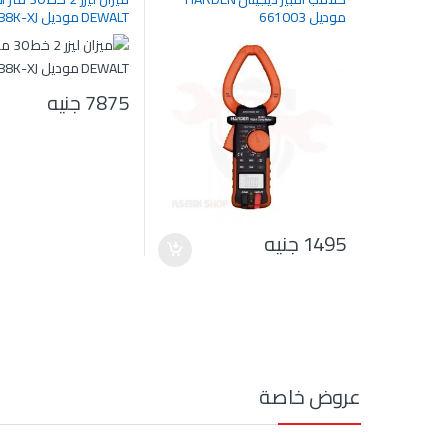
موديل 661003
DEWALT موديل DW088K-XJ
7875
جنيه
1495
جنيه
عروض خاصة