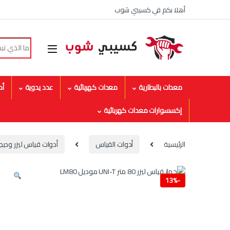
Skip to navigatio
Skip to conten
أهلا بكم في كسيبي شوب
Search for:
معدات بالبطارية
معدات كهربائية
عدد يدوية
أد
إكسسوارات معدات كهربائية
الرئيسية
أدوات القياس
أدوات قياس ليزر وديج
13%
-