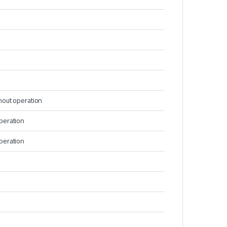
hout operation
peration
peration