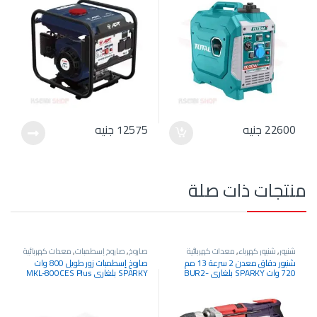
22600
جنيه
12575
جنيه
منتجات ذات صلة
شنيور
,
شنيور كهرباء
,
معدات كهربائية
صاروخ
,
صاروخ إسطمبات
,
معدات كهربائية
شنيور دقاق معدن 2 سرعة 13 مم
صاروخ إسطمبات زور طويل 800 وات
720 وات SPARKY بلغاري BUR2-
SPARKY بلغاري MKL-800CES Plus
160E