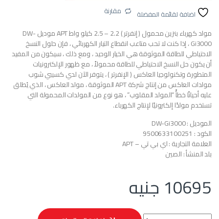
مقارنة
اضافة لقائمة المفضلة
مولد كهرباء بنزين محمول ( إنفرتر ) 2.2 – 2.5 كيلو واط APT موديل DW-
Gi3000 ، إذا كنت لا تحب متاعب انقطاع التيار الكهربائي ، فإن حلول النسخ
الاحتياطي للطاقة الموثوقة هي الخيار الوحيد ، ومع ذلك ، سيكون من المفيد
أن يكون حل النسخ الاحتياطي للطاقة محمولاً ، مع ظهور الإلكترونيات
المتطورة وتكنولوجيا العاكس ( الإنفرتر ) ، يتوفر الآن لدي كسيبي شوب
مولدات العاكس من إنتاج شركة APT الموثوقة ، مولد العاكس ، الذي يُطلق
عليه أحيانًا خطأً “المولد المقلوب” ، هو نوع من المولدات المحمولة التي
تستخدم مولدًا إلكترونيًا لإنتاج الكهرباء.
الموديل : DW-Gi3000
الكود : 9500633100251
العلامة التجارية : اي بي تي – APT
بلد المنشأ : الصين
10695
جنيه
مولد كهرباء بنزين محمول 2.5 كيلو وات 7 حصان APT موديل DW-Gi3000 quantity