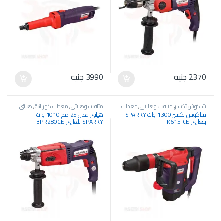
2370
جنيه
3990
جنيه
شاكوش تكسير
,
مثاقيب وهلاتي
,
معدات
مثاقيب وهلاتي
,
معدات كهربائية
,
هيلتي
كهربائية
,
معدات وآلات صناعية
عدل
شاكوش تكسير 1300 وات SPARKY
هيلتي عدل 26 مم 1010 وات
بلغاري K615-CE
SPARKY بلغاري BPR280CE