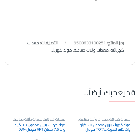
رمز المنتج:
9500633100251
التصنيفات:
معدات
كهربائية
,
معدات وآلات صناعية
,
مولد كهرباء
قد يعجبك أيضاً…
معدات كهربائية
,
معدات وآلات صناعية
,
معدات كهربائية
,
معدات وآلات صناعية
,
مولد كهرباء
مولد كهرباء
مولد كهرباء بنزين محمول 2.0 كيلو
مولد كهرباء بنزين محمول 3.8 كيلو
وات كاتم للصوت TOTAL موديل
وات 7.5 حصان APT موديل DW-
Gi4600
TP523006