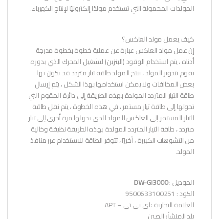
المولدات المحمولة التي تستخدم مولدًا إلكترونيًا لإنتاج الكهرباء.
كيف يعمل مولد العاكس؟
إن عمل مولد العاكس عبارة عن عملية خطوة بخطوة مدرجة
أدناه ، يتم استخدام الوقود (البنزين) لتشغيل المحرك الذي بدوره
يقوم بتدوير المولد ، ينتج المولد طاقة تيار متردد قد يكون بها
بعض المخالفات ولا يمكن استخدامها بهذا الشكل ، يتم إرسال
طاقة التيار المتردد المولدة بهذه الطريقة إلى دائرة المقوم التي
تحولها إلى طاقة تيار مستمر ، في هذه الخطوة ، يتم نقل طاقة
التيار المستمر إلى العاكس للمولد الذي يحولها مرة أخرى إلى تيار
متردد ، طاقة التيار المتردد المولدة بهذه الطريقة نظيفة وخالية
من التشوهات الكبيرة ، أخيرًا ، تتوفر الطاقة للاستخدام عبر منافذ
المولد.
الموديل :
DW-Gi3000
الكود : 9500633100251
العلامة التجارية : اي بي تي – APT
بلد المنشأ : الصين