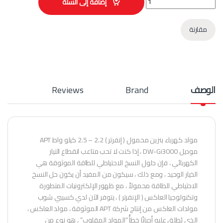
إضافة إلى السلة
مقارنة
الوصف
Brand
Reviews
مولد كهرباء بنزين محمول ( إنفرتر ) 2.2 – 2.5 كيلو واط APT
موديل DW-Gi3000 ، إذا كنت لا تحب متاعب انقطاع التيار
الكهربائي ، فإن حلول النسخ الاحتياطي للطاقة الموثوقة هي
الخيار الوحيد ، ومع ذلك ، سيكون من المفيد أن يكون حل النسخ
الاحتياطي للطاقة محمولاً ، مع ظهور الإلكترونيات المتطورة
وتكنولوجيا العاكس ( الإنفرتر ) ، يتوفر الآن لدي كسيبي شوب
مولدات العاكس من إنتاج شركة APT الموثوقة ، مولد العاكس ،
الذي يُطلق عليه أحيانًا خطأً “المولد المقلوب” ، هو نوع من