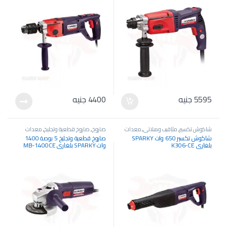
5595
جنيه
4400
جنيه
شاكوش تكسير
,
مثاقيب وهلاتي
,
معدات
صاروخ
,
صاروخ قطعية وتجليخ
,
معدات
كهربائية
,
معدات وآلات صناعية
كهربائية
شاكوش تكسير 650 وات SPARKY
صاروخ قطعية وتجليخ 5 بوصة 1400
بلغاري K306-CE
وات SPARKY بلغاري MB-1400CE
Plus