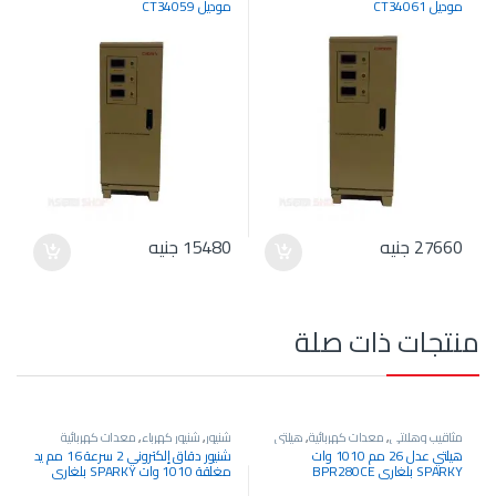
موديل CT34061
موديل CT34059
27660
جنيه
15480
جنيه
منتجات ذات صلة
مثاقيب وهلاتي
,
معدات كهربائية
,
هيلتي
شنيور
,
شنيور كهرباء
,
معدات كهربائية
عدل
هيلتي عدل 26 مم 1010 وات
شنيور دقاق إلكتروني 2 سرعة 16 مم يد
SPARKY بلغاري BPR280CE
مغلقة 1010 وات SPARKY بلغاري
BUR2-350CET