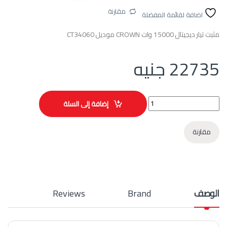
مقارنة
اضافة لقائمة المفضلة
مثبت تيار ديجيتال 15000 وات CROWN موديل CT34060
22735
جنيه
مثبت تيار ديجيتال 15000 وات CROWN موديل CT34060 quantity
إضافة إلى السلة
مقارنة
الوصف
Brand
Reviews