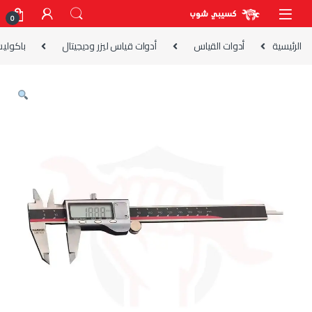
Skip to navigatio
Skip to conten
0
الرئيسية
أدوات القياس
أدوات قياس ليزر وديجيتال
باكوليس