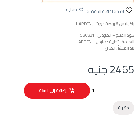
مقارنة
اضافة لقائمة المفضلة
باكوليس 6 بوصة ديجيتال HARDEN
كود المنتج – الموديل : 580821
العلامة التجارية : هاردن – HARDEN
بلد المنشأ : الصين
2465
جنيه
باكوليس 6 بوصة ديجيتال HARDEN موديل 580821 quantity
إضافة إلى السلة
مقارنة