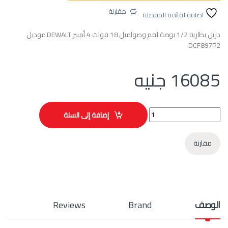
مقارنة
اضافة لقائمة المفضلة
دريل بطارية 1/2 بوصة لقم وصواميل 18 فولت 4 أمبير DEWALT موديل
DCF897P2
16085
جنيه
دريل بطارية 1/2 بوصة لقم وصواميل 18 فولت 4 أمبير DEWALT موديل DCF897P2 quantity
إضافة إلى السلة
مقارنة
الوصف
Brand
Reviews