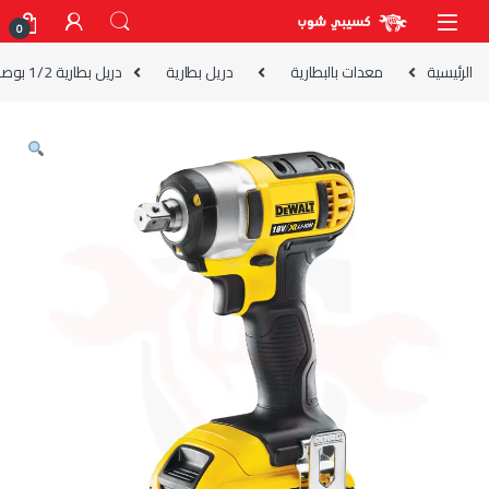
Skip to navigatio
Skip to conten
0
الرئيسية
معدات بالبطارية
دريل بطارية
دريل بطارية 1/2 بوصة لقم وصواميل 18 فولت 4 أمبير DEWALT موديل DCF897P2