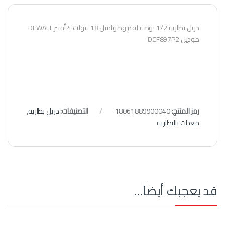
دريل بطارية 1/2 بوصة لقم وصواميل 18 فولت 4 أمبير DEWALT
موديل DCF897P2
رمز المنتج:
18061889900040
التصنيفات:
دريل بطارية
,
معدات بالبطارية
قد يعجبك أيضاً…