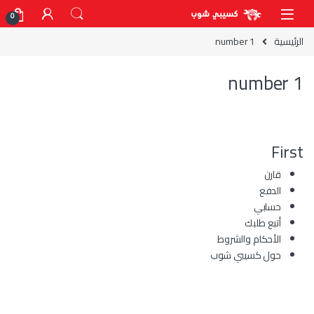
Skip to navigatio
Skip to conten
0
الرئيسية
number 1
number 1
First
قارن
الدفع
حسابي
أتبع طلبك
الأحكام والشروط
حول كسيبي شوب