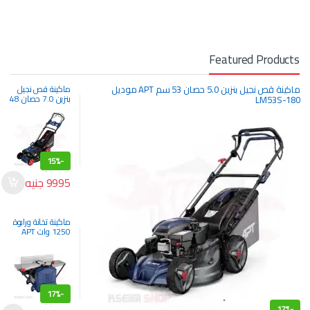
Featured Products
ماكينة قص نجيل بنزين 5.0 حصان 53 سم APT موديل
ماكينة قص نجيل
بنزين 7.0 حصان 48
LM53S-180
سم APT موديل
DW48S-181
15%
-
11800
جنيه
9995
جنيه
ماكينة تخانة ورابوة
1250 وات APT
موديل 3050355
17%
-
11600
جنيه
17%
-