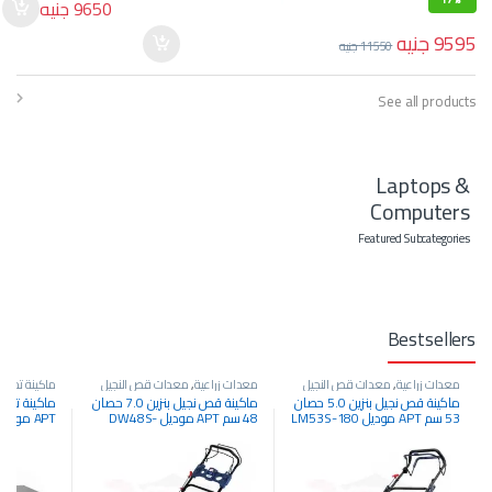
9650
جنيه
9595
جنيه
11550
جنيه
See all products
Laptops &
Computers
Featured Subcategories
Bestsellers
معدات زراعية
,
معدات قص النجيل
معدات زراعية
,
معدات قص النجيل
ماكينة تخانة
,
والحشائش
,
معدات كهربائية
والحشائش
,
معدات كهربائية
,
معدات
ماكينة قص نجيل بنزين 5.0 حصان
ماكينة قص نجيل بنزين 7.0 حصان
نجارة
53 سم APT موديل LM53S-180
48 سم APT موديل DW48S-
APT موديل 3050355
181