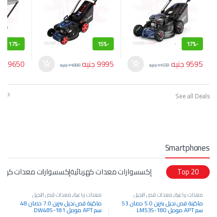
17%
-
15%
-
17%
-
9595
جنيه
9995
جنيه
9650
جن
11550
جنيه
11800
جنيه
See all Deals
Smartphones
Top 20
إكسسوارات معدات كهربائيةإكسسوارات معدات كهربا
معدات زراعية
,
معدات قص النجيل
معدات زراعية
,
معدات قص النجيل
والحشائش
,
معدات كهربائية
والحشائش
,
معدات كهربائية
,
معدات نجارة
ماكينة قص نجيل بنزين 5.0 حصان 53
ماكينة قص نجيل بنزين 7.0 حصان 48
سم APT موديل LM53S-180
سم APT موديل DW48S-181