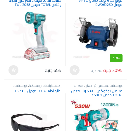
موتور جلخ 6 بوصة 250 وات APT
كشاف ليد 20 فولت 2 أمبير بدون بطارية
موديل DW060250
وشاحن TOTAL موديل TWLI2058
16%
-
2095
جنيه
655
جنيه
2500
جنيه
غير مصنف
,
مسدس رش دهان
,
معدات
إكسسوارات لحام وسمكرة
,
غير مصنف
,
كهربائية
معدات اللحام والسمكرة
مسدس دوكو كهرباء 530 وات معدن
نظارة لحام TOTAL موديل TSP305
TOTAL موديل TT45061