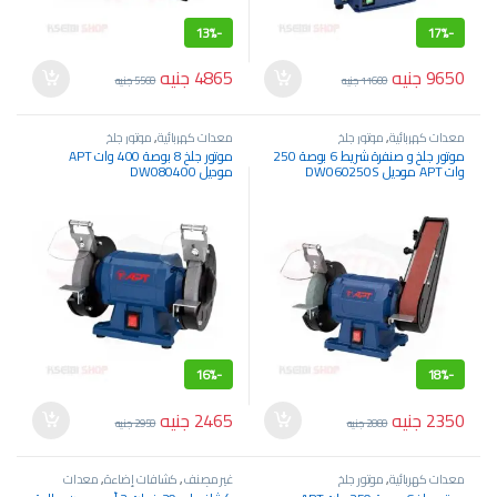
13%
-
17%
-
9650
جنيه
4865
جنيه
11600
جنيه
5560
جنيه
معدات كهربائية
,
موتور جلخ
معدات كهربائية
,
موتور جلخ
موتور جلخ و صنفرة شريط 6 بوصة 250
موتور جلخ 8 بوصة 400 وات APT
وات APT موديل DW060250S
موديل DW080400
16%
-
18%
-
2350
جنيه
2465
جنيه
2880
جنيه
2950
جنيه
معدات كهربائية
,
موتور جلخ
غير مصنف
,
كشافات إضاءة
,
معدات
كهربائية